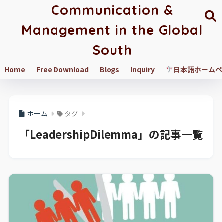
Communication &
Management in the Global
South
Home
Free Download
Blogs
Inquiry
日本語ホームペ
ホーム
タグ
「LeadershipDilemma」の記事一覧